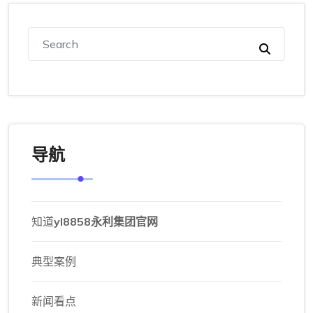
导航
知道
yl8858永利集团官网
典型案例
新闻看点