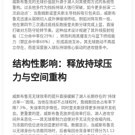
威斯布鲁克的无球价值提升源于湖人对其使用方式的系统性
重构。过去他多作为挡拆持球人强行突破，如今更多扮演“二
次启动点”：当詹姆斯或里夫斯主导挡拆吸引包夹后，威斯布
鲁克迅速从弱侧切入或外弹接球终结。例如对阵灰熊一役，
他在第四节三次通过底线反跑接里夫斯分球完成上篮，直接
打破对方防守轮转节奏。这种战术设计规避了其外线投射短
板（三分命中率仅29%），转而利用其爆发力与篮下终结能
力（禁区命中率68%），形成高效互补。其无球跑动不再孤
立存在，而是深度嵌入球队持球核心驱动的进攻链条中。
结构性影响：释放持球压
力与空间重构
威斯布鲁克无球效率的提升直接缓解了湖人长期存在的“持球
点单一”困境。当他在场却不占球权时，詹姆斯回合占有率下
降7.3%，失误率同步降低，同时里夫斯获得更多持球开发机
会。更重要的是，威斯布鲁克放弃低效单打后，湖人进攻空
间并未恶化——其无球牵制力迫使对手无法完全收缩内线，
为浓眉的低位进攻创造更好环境。数据显示，当威斯布鲁克
以无球身份与浓眉同场时，后者每回合背身单打得分为1.12