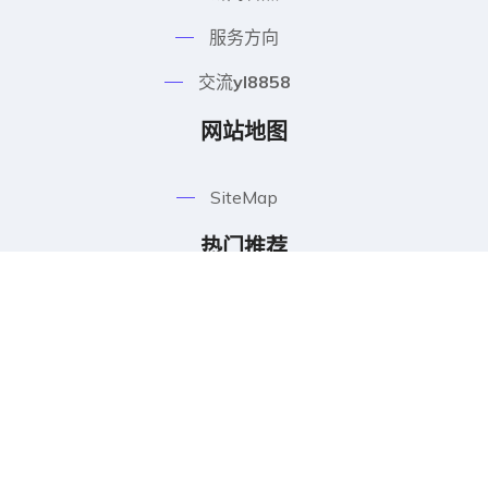
服务方向
交流
yl8858
网站地图
SiteMap
热门推荐
刚果民主共和国3-1乌兹别克斯坦：
世界杯K组末轮战报
2026-07-18
马库斯·佩德森破门：挪威击败塞内加
尔战报