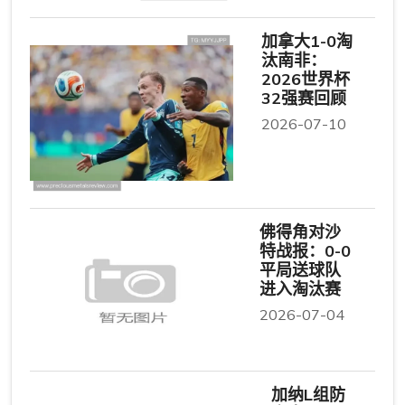
加拿大1-0淘
汰南非：
2026世界杯
32强赛回顾
2026-07-10
佛得角对沙
特战报：0-0
平局送球队
进入淘汰赛
2026-07-04
加纳L组防