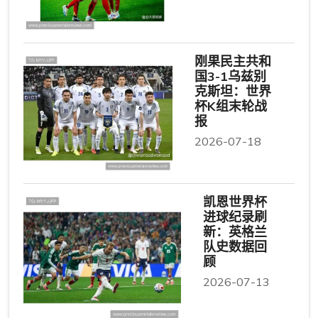
刚果民主共和
国3-1乌兹别
克斯坦：世界
杯K组末轮战
报
2026-07-18
凯恩世界杯
进球纪录刷
新：英格兰
队史数据回
顾
2026-07-13