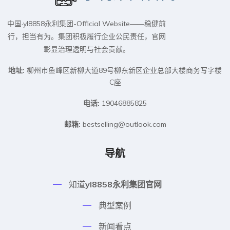
中国·yl8858永利集团-Official Website——稳健前
行，担当有为。集团积极履行企业公民责任，官网
彰显治理透明与社会贡献。
地址:
柳州市鱼峰区新柳大道89号柳东新区企业总部大楼商务写字楼
C座
电话:
19046885825
邮箱:
bestselling@outlook.com
导航
知道
yl8858永利集团官网
典型案例
新闻看点